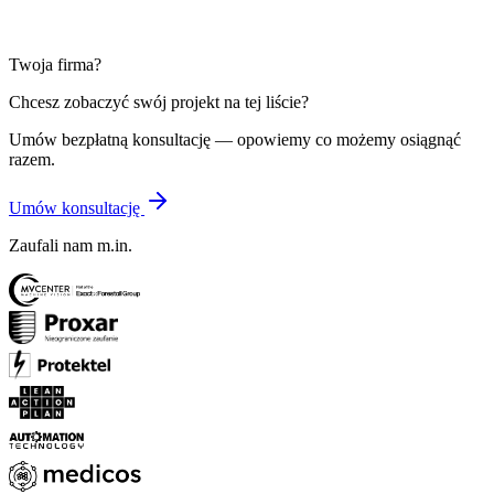
Wekato (strona)
—
Nowoczesna strona B2B uruchomiona w 7
miesięcy — wspiera sprzedaż i edukuje klientów
Twoja firma?
Chcesz zobaczyć swój projekt na tej liście?
Umów bezpłatną konsultację — opowiemy co możemy osiągnąć
razem.
Umów konsultację
Zaufali nam m.in.