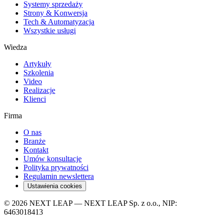
Systemy sprzedaży
Strony & Konwersja
Tech & Automatyzacja
Wszystkie usługi
Wiedza
Artykuły
Szkolenia
Video
Realizacje
Klienci
Firma
O nas
Branże
Kontakt
Umów konsultacje
Polityka prywatności
Regulamin newslettera
Ustawienia cookies
© 2026 NEXT LEAP — NEXT LEAP Sp. z o.o., NIP:
6463018413