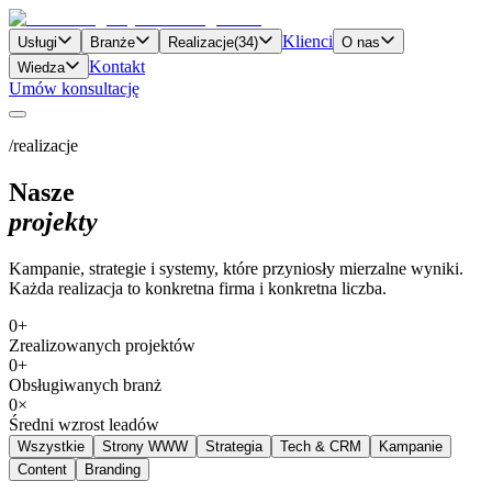
Klienci
Usługi
Branże
Realizacje
(
34
)
O nas
Kontakt
Wiedza
Umów konsultację
/realizacje
Nasze
projekty
Kampanie, strategie i systemy, które przyniosły mierzalne wyniki.
Każda realizacja to konkretna firma i konkretna liczba.
0
+
Zrealizowanych projektów
0
+
Obsługiwanych branż
0
×
Średni wzrost leadów
Wszystkie
Strony WWW
Strategia
Tech & CRM
Kampanie
Content
Branding