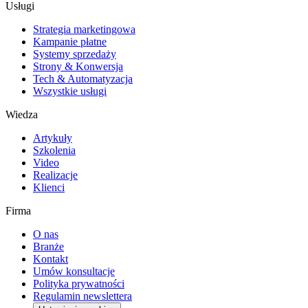
Usługi
Strategia marketingowa
Kampanie płatne
Systemy sprzedaży
Strony & Konwersja
Tech & Automatyzacja
Wszystkie usługi
Wiedza
Artykuły
Szkolenia
Video
Realizacje
Klienci
Firma
O nas
Branże
Kontakt
Umów konsultacje
Polityka prywatności
Regulamin newslettera