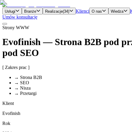
Klienci
Usługi
Branże
Realizacje
(
34
)
O nas
Wiedza
Umów konsultację
Strony WWW
Evofinish
—
Strona B2B pod pr
pod SEO
[ Zakres prac ]
→
Strona B2B
→
SEO
→
Nisza
→
Przetargi
Klient
Evofinish
Rok