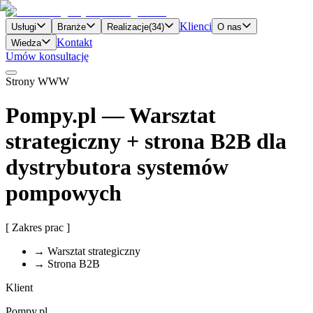
Klienci
Usługi
Branże
Realizacje
(
34
)
O nas
Kontakt
Wiedza
Umów konsultację
Strony WWW
Pompy.pl
—
Warsztat
strategiczny + strona B2B dla
dystrybutora systemów
pompowych
[ Zakres prac ]
→
Warsztat strategiczny
→
Strona B2B
Klient
Pompy.pl