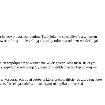
rka kawowa pyta „zamienimy Twój lokal w speciality?", a w innym
ć z firmą — ale zrób ją tak, żeby odbiorca od razu wiedział, jak
etnich współprac z powietrza nie wyciągniesz. Jeśli masz się czym
 zapytam o referencję", „firma Z to dokładnie ten typ co mój —
 korporacjach pytaj osobę, z którą pracowaliście, bo zgoda na logo
ie. To sekcja trofeów — nie irytuj nią, tylko podkreślaj