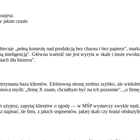
nujesz.
w jakim czasie.
biecuje „pełną kontrolę nad produkcją bez chaosu i bez papieru", ma
nteligencją". Główna wartość nie jest wyryta w skale i może ewoluowa
iach dla biznesu".
, utrzymana baza klientów. Efektowną stronę zrobisz szybko, ale wielol
ca myśli: „firmę X znam, chciałbym być na ich poziomie", „o firmę Y
h użyjesz, zapytaj klientów o zgodę — w MŚP wystarczy zwykle mail, w
isać, ile firm, z jakich segmentów, jakiej skali czy branż obsłużyliśc