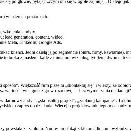
pie się po głowie, pytając „czym oni się w ogóle zajmują". Dlatego ja
Jam) w czterech poziomach:
 szkolenia, audyty.
: lead generation, content, wideo.
nie Meta, LinkedIn, Google Ads.
szukać klienci. Jedni dzielą ją po segmencie (biura, firmy, kawiarnie), i
nie to bułka z masłem: kafle z miniaturą wizualną, tytułem, dwoma–trze
i sposób". Większość firm pisze tu „skontaktuj się" i wierzy, że odbi
ujesz wartość i wciągniesz go w rozmowę — bez wymuszania deklaracji?
ów darmowy audyt", „skonsultuj projekt", „zaplanuj kampanię". To obn
rzyciskiem zaproś do działania. Więcej o projektowaniu tego mechaniz
, czy powstała z szablonu. Nudny prostokąt z kilkoma linkami wzbudza wr