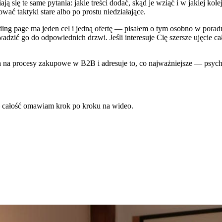
ją się te same pytania: jakie treści dodać, skąd je wziąć i w jakiej kol
ać taktyki stare albo po prostu niedziałające.
nding page ma jeden cel i jedną ofertę — pisałem o tym osobno w pora
wadzić go do odpowiednich drzwi. Jeśli interesuje Cię szersze ujęcie c
ada na procesy zakupowe w B2B i adresuje to, co najważniejsze — psyc
— całość omawiam krok po kroku na wideo.