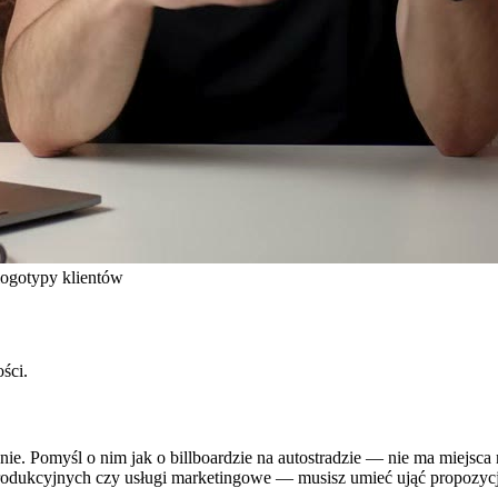
logotypy klientów
ści.
anie. Pomyśl o nim jak o billboardzie na autostradzie — nie ma miejsc
 produkcyjnych czy usługi marketingowe — musisz umieć ująć propozyc