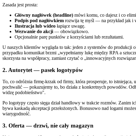
Zasada jest prosta:
Główny nagłówek (headline)
mówi komu, co dajesz i co elimi
Podpis pod nagłówkiem
rozwija tę myśl — na przykład jak i 
Ilustracja lub wideo
łapiące uwagę.
Wezwanie do akcji
— obowiązkowo.
Opcjonalnie parę punktów z korzyściami lub rezultatami.
U naszych klientów wygląda to tak: jeden z systemów do produkcji o
przypadku komunikat brzmi „wypełniamy lukę między RPA a sztuczną i
skorzysta na współpracy, zamiast czytać o „innowacyjnych rozwiązan
2. Autorytet — pasek logotypów
To, co odróżnia firmę-krzak od firmy, która prosperuje, to istniejąca
pochwalić — pokazujemy to, bo działa z konkretnych powodów. Odbior
widzę podobieństwo".
Po logotypy często sięga dział handlowy w trakcie rozmów. Zanim ic
bywa kaskadą akceptacji przełożonych. Bonusowo nad logami możesz nap
wiarygodność.
3. Oferta — drzwi, nie cały magazyn