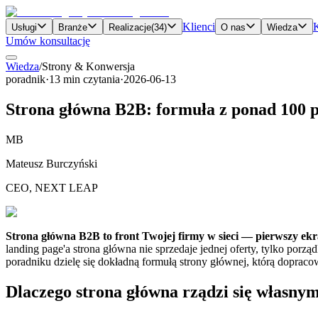
Klienci
Usługi
Branże
Realizacje
(
34
)
O nas
Wiedza
Umów konsultację
Wiedza
/
Strony & Konwersja
poradnik
·
13
min czytania
·
2026-06-13
Strona główna B2B: formuła z ponad 100 
MB
Mateusz Burczyński
CEO, NEXT LEAP
Strona główna B2B to front Twojej firmy w sieci — pierwszy ekran
landing page'a strona główna nie sprzedaje jednej oferty, tylko porzą
poradniku dzielę się dokładną formułą strony głównej, którą dopraco
Dlaczego strona główna rządzi się własny