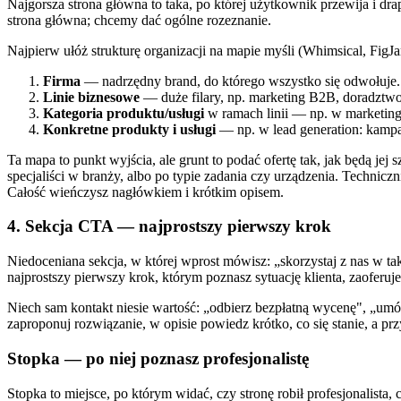
Najgorsza strona główna to taka, po której użytkownik przewija i dra
strona główna; chcemy dać ogólne rozeznanie.
Najpierw ułóż strukturę organizacji na mapie myśli (Whimsical, Fig
Firma
— nadrzędny brand, do którego wszystko się odwołuje.
Linie biznesowe
— duże filary, np. marketing B2B, doradztwo,
Kategoria produktu/usługi
w ramach linii — np. w marketingu
Konkretne produkty i usługi
— np. w lead generation: kampa
Ta mapa to punkt wyjścia, ale grunt to podać ofertę tak, jak będą jej 
specjaliści w branży, albo po typie zadania czy urządzenia. Technicz
Całość wieńczysz nagłówkiem i krótkim opisem.
4. Sekcja CTA — najprostszy pierwszy krok
Niedoceniana sekcja, w której wprost mówisz: „skorzystaj z nas w tak
najprostszy pierwszy krok, którym poznasz sytuację klienta, zaofer
Niech sam kontakt niesie wartość: „odbierz bezpłatną wycenę", „um
zaproponuj rozwiązanie, w opisie powiedz krótko, co się stanie, a p
Stopka — po niej poznasz profesjonalistę
Stopka to miejsce, po którym widać, czy stronę robił profesjonalista