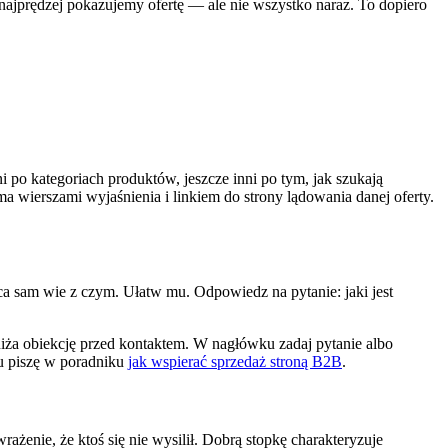
k najprędzej pokazujemy ofertę — ale nie wszystko naraz. To dopiero
nni po kategoriach produktów, jeszcze inni po tym, jak szukają
ma wierszami wyjaśnienia i linkiem do strony lądowania danej oferty.
orca sam wie z czym. Ułatw mu. Odpowiedz na pytanie: jaki jest
iża obiekcję przed kontaktem. W nagłówku zadaj pytanie albo
mu piszę w poradniku
jak wspierać sprzedaż stroną B2B
.
ażenie, że ktoś się nie wysilił. Dobrą stopkę charakteryzuje