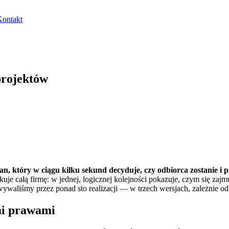
Kontakt
projektów
, który w ciągu kilku sekund decyduje, czy odbiorca zostanie i prz
dkuje całą firmę: w jednej, logicznej kolejności pokazuje, czym się za
wywaliśmy przez ponad sto realizacji — w trzech wersjach, zależnie od 
mi prawami