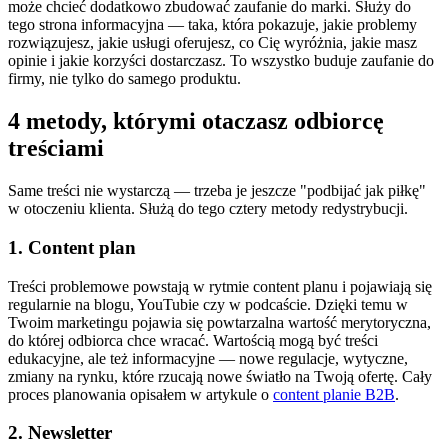
może chcieć dodatkowo zbudować zaufanie do marki. Służy do
tego strona informacyjna — taka, która pokazuje, jakie problemy
rozwiązujesz, jakie usługi oferujesz, co Cię wyróżnia, jakie masz
opinie i jakie korzyści dostarczasz. To wszystko buduje zaufanie do
firmy, nie tylko do samego produktu.
4 metody, którymi otaczasz odbiorcę
treściami
Same treści nie wystarczą — trzeba je jeszcze "podbijać jak piłkę"
w otoczeniu klienta. Służą do tego cztery metody redystrybucji.
1. Content plan
Treści problemowe powstają w rytmie content planu i pojawiają się
regularnie na blogu, YouTubie czy w podcaście. Dzięki temu w
Twoim marketingu pojawia się powtarzalna wartość merytoryczna,
do której odbiorca chce wracać. Wartością mogą być treści
edukacyjne, ale też informacyjne — nowe regulacje, wytyczne,
zmiany na rynku, które rzucają nowe światło na Twoją ofertę. Cały
proces planowania opisałem w artykule o
content planie B2B
.
2. Newsletter