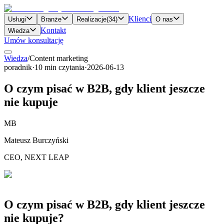
Klienci
Usługi
Branże
Realizacje
(
34
)
O nas
Kontakt
Wiedza
Umów konsultację
Wiedza
/
Content marketing
poradnik
·
10
min czytania
·
2026-06-13
O czym pisać w B2B, gdy klient jeszcze
nie kupuje
MB
Mateusz Burczyński
CEO, NEXT LEAP
O czym pisać w B2B, gdy klient jeszcze
nie kupuje?