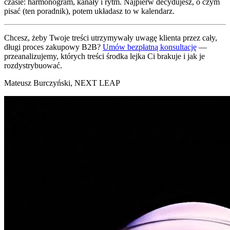
czasie: harmonogram, kanały i rytm. Najpierw decydujesz, o czym
pisać (ten poradnik), potem układasz to w kalendarz.
Chcesz, żeby Twoje treści utrzymywały uwagę klienta przez cały,
długi proces zakupowy B2B?
Umów bezpłatną konsultację
—
przeanalizujemy, których treści środka lejka Ci brakuje i jak je
rozdystrybuować.
Mateusz Burczyński, NEXT LEAP