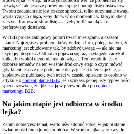
środek lejka — etap, na którym odbiorca wie, że problem da się
rozwiązać, ale jeszcze porównuje opcje i buduje listę dostawców.
Twoim zadaniem nie jest jeszcze sprzedaż, tylko utrzymanie uwagi
wystarczająco długo, żeby dotrwać do momentu, w którym klient
zaczyna formować short listę — i żeby trafić na nią jako
preferowany dostawca.
W B2B proces zakupowy potrafi trwać miesiącami, a czasem
latami. Najczęstszy problem, który widzę u firm, polega na tym, że
marketing jest zbudowany tak, by zdobyć uwagę — ale nie ma
czym jej utrzymać. Odbiorca pojawia się raz, czyta jeden artykuł i
znika, bo wokół niego nie ma nic więcej. Ten poradnik jest o
doborze tematów na ten właśnie środkowy etap: o czym mówić,
gdy klient jeszcze nie podejmuje decyzji. Jeśli interesuje Cię, jak
zaplanować publikację tych treści w czasie, opisałem to osobno w
artykule o
content planie B2B
; jeśli szukasz pełnej listy typów treści
sprzedażowych, znajdziesz ją w przewodniku po
content
marketingu B2B
.
Na jakim etapie jest odbiorca w środku
lejka?
Zanim dobierzesz temat, warto uświadomić sobie, w jakim stanie
świadomości funkcjonuje odbiorca. W środku lejka są to zwykle