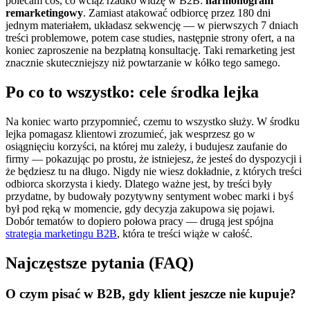
polecam coś, co wciąż rzadko widzę w B2B:
harmonogram
remarketingowy
. Zamiast atakować odbiorcę przez 180 dni
jednym materiałem, układasz sekwencję — w pierwszych 7 dniach
treści problemowe, potem case studies, następnie strony ofert, a na
koniec zaproszenie na bezpłatną konsultację. Taki remarketing jest
znacznie skuteczniejszy niż powtarzanie w kółko tego samego.
Po co to wszystko: cele środka lejka
Na koniec warto przypomnieć, czemu to wszystko służy. W środku
lejka pomagasz klientowi zrozumieć, jak wesprzesz go w
osiągnięciu korzyści, na której mu zależy, i budujesz zaufanie do
firmy — pokazując po prostu, że istniejesz, że jesteś do dyspozycji i
że będziesz tu na długo. Nigdy nie wiesz dokładnie, z których treści
odbiorca skorzysta i kiedy. Dlatego ważne jest, by treści były
przydatne, by budowały pozytywny sentyment wobec marki i byś
był pod ręką w momencie, gdy decyzja zakupowa się pojawi.
Dobór tematów to dopiero połowa pracy — drugą jest spójna
strategia marketingu B2B
, która te treści wiąże w całość.
Najczęstsze pytania (FAQ)
O czym pisać w B2B, gdy klient jeszcze nie kupuje?