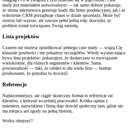
study jest materiałem uniwersalnym — tak samo dobrze pokazuje,
że strona internetowa generuje leady dla firmy produkcyjnej, jak i że
wdrożenie CRM porządkuje chaos w dziale sprzedaży. Może być
szersze lub węższe, ale zawsze pełni jedną rolę: dowodzi, że
problem został rozwiązany Twoją metodą.
Lista projektów
Czasem nie możesz opublikować pełnego case study — wiążą Cię
klauzule poufności i nie pokażesz szczegółów. Wtedy wystarczająca
bywa lista projektów: pokazujesz, że dostarczasz to rozwiązanie
wielokrotnie, dla różnych segmentów i klientów. Sama
powtarzalność — fakt, że robiłeś to dla wielu firm — buduje
przekonanie, że potrafisz to dowieźć.
Referencje
Najskromniejszy, ale ciągle skuteczny format to referencje od
klientów, z którymi wcześniej pracowałeś. Krótka opinia z
imieniem, nazwiskiem i firmą daje dowód społeczny tam, gdzie nie
ma miejsca ani zgody na pełną historię.
Wolisz obejrzeć?