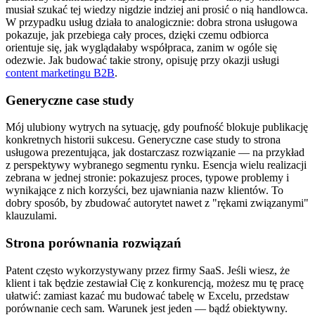
musiał szukać tej wiedzy nigdzie indziej ani prosić o nią handlowca.
W przypadku usług działa to analogicznie: dobra strona usługowa
pokazuje, jak przebiega cały proces, dzięki czemu odbiorca
orientuje się, jak wyglądałaby współpraca, zanim w ogóle się
odezwie. Jak budować takie strony, opisuję przy okazji usługi
content marketingu B2B
.
Generyczne case study
Mój ulubiony wytrych na sytuację, gdy poufność blokuje publikację
konkretnych historii sukcesu. Generyczne case study to strona
usługowa prezentująca, jak dostarczasz rozwiązanie — na przykład
z perspektywy wybranego segmentu rynku. Esencja wielu realizacji
zebrana w jednej stronie: pokazujesz proces, typowe problemy i
wynikające z nich korzyści, bez ujawniania nazw klientów. To
dobry sposób, by zbudować autorytet nawet z "rękami związanymi"
klauzulami.
Strona porównania rozwiązań
Patent często wykorzystywany przez firmy SaaS. Jeśli wiesz, że
klient i tak będzie zestawiał Cię z konkurencją, możesz mu tę pracę
ułatwić: zamiast kazać mu budować tabelę w Excelu, przedstaw
porównanie cech sam. Warunek jest jeden — bądź obiektywny.