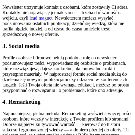
Newsletter utrzymuje kontakt z osobami, które zostawiły Ci adres.
Kontakty nie pojawią się jednak same — trzeba dać wartość na
wejściu, czyli
lead magnet
. Newsletterem możesz wysyłać
podsumowania ostatnich publikacji, dzielić się wiedzą, która nie
trafiła nigdzie indziej, a od czasu do czasu umieścić treść
sprzedażową o nowej ofercie.
3. Social media
Profile osobiste i firmowe pełnią podobną rolę co newsletter:
podsumowujesz treści, wypowiadasz się osobiście o problemach,
które rozwiązujesz, dajesz konkretne, akcjonowalne kroki i
przystępne materiały. W najprostszej formie social media służą do
dzielenia się nowymi publikacjami czy udziałem w konferencjach i
targach. Jeśli Twoja oferta nie wymaga edukacji, możesz po prostu
przypominać o rozwiązaniu i o problemach, które ono adresuje.
4. Remarketing
Najmocniejsza, płatna metoda. Remarketing wyświetla więcej treści
osobom, które weszły w interakcję z Twoim profilem lub stronami.
Dobrze najpierw kultywować wartość — kierować do historii
sukcesu i zgromadzonej wiedzy — a dopiero później do oferty. Tu