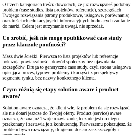
O trzech kategoriach treści: dowodach, że już rozwiązałeś podobny
problem (case studies, lista projektów, referencje), szczegółach
Twojego rozwiązania (strony produktowe, usługowe, porównania)
oraz treściach edukacyjnych i informacyjnych budujących zaufanie
do marki. Celem jest utrzymanie uwagi, nie sprzedaż.
Co zrobić, jeśli nie mogę opublikować case study
przez klauzule poufności?
Masz dwie ścieżki. Pierwsza to lista projektów lub referencje —
pokazują powtarzalność i dowód społeczny bez ujawniania
szczegółów. Druga to generyczne case study, czyli strona usługowa
opisująca proces, typowe problemy i korzyści z perspektywy
segmentu rynku, bez nazwy konkretnego klienta.
Czym różnią się etapy solution aware i product
aware?
Solution aware oznacza, że klient wie, iż problem da się rozwiązać,
ale nie dotarł jeszcze do Twojej oferty. Product (service) aware
oznacza, że zna już Twoje rozwiązanie, lecz nie jest do niego
przekonany i zestawia je z konkurencją. Pierwszemu pokazujesz, że
problem bywa rozwiązany; drugiemu dostarczasz szczegóły i
porównania.