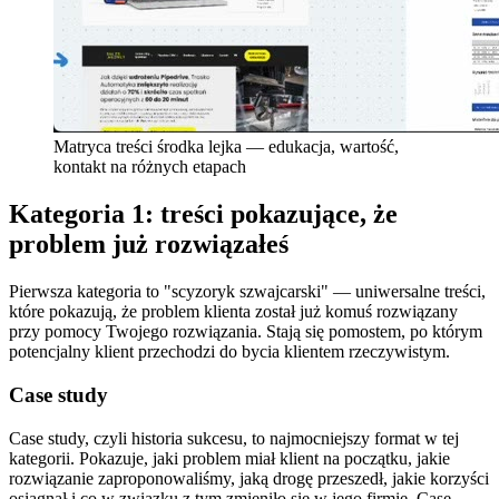
Matryca treści środka lejka — edukacja, wartość,
kontakt na różnych etapach
Kategoria 1: treści pokazujące, że
problem już rozwiązałeś
Pierwsza kategoria to "scyzoryk szwajcarski" — uniwersalne treści,
które pokazują, że problem klienta został już komuś rozwiązany
przy pomocy Twojego rozwiązania. Stają się pomostem, po którym
potencjalny klient przechodzi do bycia klientem rzeczywistym.
Case study
Case study, czyli historia sukcesu, to najmocniejszy format w tej
kategorii. Pokazuje, jaki problem miał klient na początku, jakie
rozwiązanie zaproponowaliśmy, jaką drogę przeszedł, jakie korzyści
osiągnął i co w związku z tym zmieniło się w jego firmie. Case