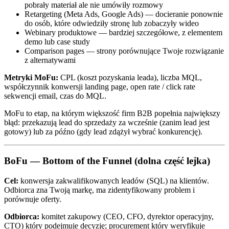
pobrały materiał ale nie umówiły rozmowy
Retargeting (Meta Ads, Google Ads) — docieranie ponownie
do osób, które odwiedziły stronę lub zobaczyły wideo
Webinary produktowe — bardziej szczegółowe, z elementem
demo lub case study
Comparison pages — strony porównujące Twoje rozwiązanie
z alternatywami
Metryki MoFu:
CPL (koszt pozyskania leada), liczba MQL,
współczynnik konwersji landing page, open rate / click rate
sekwencji email, czas do MQL.
MoFu to etap, na którym większość firm B2B popełnia największy
błąd: przekazują lead do sprzedaży za wcześnie (zanim lead jest
gotowy) lub za późno (gdy lead zdążył wybrać konkurencję).
BoFu — Bottom of the Funnel (dolna część lejka)
Cel:
konwersja zakwalifikowanych leadów (SQL) na klientów.
Odbiorca zna Twoją markę, ma zidentyfikowany problem i
porównuje oferty.
Odbiorca:
komitet zakupowy (CEO, CFO, dyrektor operacyjny,
CTO) który podejmuje decyzję; procurement który weryfikuje