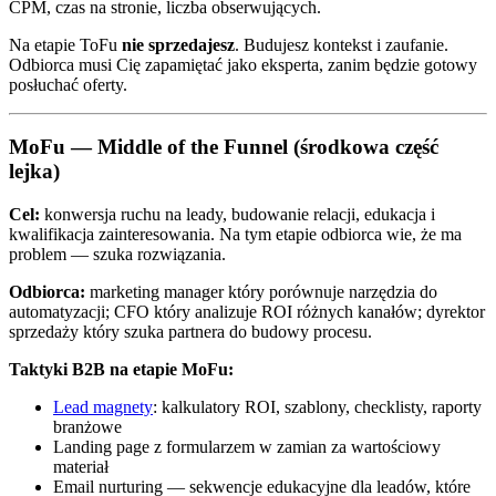
CPM, czas na stronie, liczba obserwujących.
Na etapie ToFu
nie sprzedajesz
. Budujesz kontekst i zaufanie.
Odbiorca musi Cię zapamiętać jako eksperta, zanim będzie gotowy
posłuchać oferty.
MoFu — Middle of the Funnel (środkowa część
lejka)
Cel:
konwersja ruchu na leady, budowanie relacji, edukacja i
kwalifikacja zainteresowania. Na tym etapie odbiorca wie, że ma
problem — szuka rozwiązania.
Odbiorca:
marketing manager który porównuje narzędzia do
automatyzacji; CFO który analizuje ROI różnych kanałów; dyrektor
sprzedaży który szuka partnera do budowy procesu.
Taktyki B2B na etapie MoFu:
Lead magnety
: kalkulatory ROI, szablony, checklisty, raporty
branżowe
Landing page z formularzem w zamian za wartościowy
materiał
Email nurturing — sekwencje edukacyjne dla leadów, które