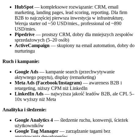
HubSpot
— kompleksowe rozwiązanie: CRM, email
marketing, landing pages, lead scoring, reporting. Dla firm
B2B to najczęściej pierwsza inwestycja w infrastrukturę.
Wersja starter od ~50 USD/mies., professional od ~890
USD/mies.
Pipedrive
— prostszy CRM, dobry dla mniejszych zespołów
sprzedażowych (5–20 osób)
ActiveCampaign
— skupiony na email automation, dobry do
nurturingu
Ruch i kampanie:
Google Ads
— kampanie search (przechwytywanie
aktywnego popytu), display (remarketing)
Meta Ads (Facebook/Instagram)
— awareness B2B i
retargeting, niższy CPM niż LinkedIn
LinkedIn Ads
— najwyższa jakość leadów B2B, ale CPL 5–
10x wyższy niż Meta
Analityka i śledzenie:
Google Analytics 4
— śledzenie ruchu, konwersji, ścieżek
użytkowników
Google Tag Manager
— zarządzanie tagami bez
angażowania deweloperów