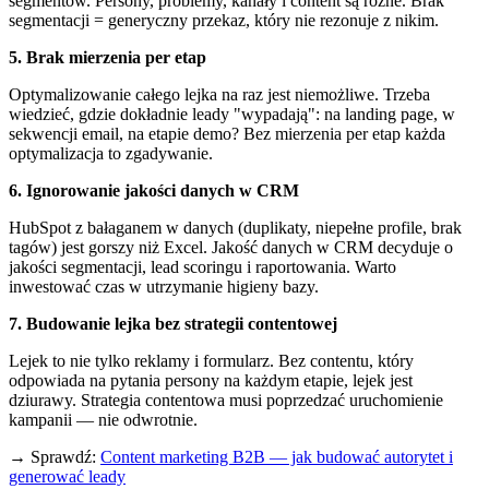
segmentów. Persony, problemy, kanały i content są różne. Brak
segmentacji = generyczny przekaz, który nie rezonuje z nikim.
5. Brak mierzenia per etap
Optymalizowanie całego lejka na raz jest niemożliwe. Trzeba
wiedzieć, gdzie dokładnie leady "wypadają": na landing page, w
sekwencji email, na etapie demo? Bez mierzenia per etap każda
optymalizacja to zgadywanie.
6. Ignorowanie jakości danych w CRM
HubSpot z bałaganem w danych (duplikaty, niepełne profile, brak
tagów) jest gorszy niż Excel. Jakość danych w CRM decyduje o
jakości segmentacji, lead scoringu i raportowania. Warto
inwestować czas w utrzymanie higieny bazy.
7. Budowanie lejka bez strategii contentowej
Lejek to nie tylko reklamy i formularz. Bez contentu, który
odpowiada na pytania persony na każdym etapie, lejek jest
dziurawy. Strategia contentowa musi poprzedzać uruchomienie
kampanii — nie odwrotnie.
→ Sprawdź:
Content marketing B2B — jak budować autorytet i
generować leady