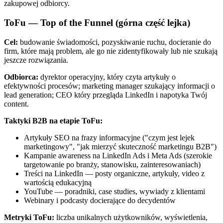
zakupowej odbiorcy.
ToFu — Top of the Funnel (górna część lejka)
Cel:
budowanie świadomości, pozyskiwanie ruchu, docieranie do
firm, które mają problem, ale go nie zidentyfikowały lub nie szukają
jeszcze rozwiązania.
Odbiorca:
dyrektor operacyjny, który czyta artykuły o
efektywności procesów; marketing manager szukający informacji o
lead generation; CEO który przegląda LinkedIn i napotyka Twój
content.
Taktyki B2B na etapie ToFu:
Artykuły SEO na frazy informacyjne ("czym jest lejek
marketingowy", "jak mierzyć skuteczność marketingu B2B")
Kampanie awareness na LinkedIn Ads i Meta Ads (szerokie
targetowanie po branży, stanowisku, zainteresowaniach)
Treści na LinkedIn — posty organiczne, artykuły, video z
wartością edukacyjną
YouTube — poradniki, case studies, wywiady z klientami
Webinary i podcasty docierające do decydentów
Metryki ToFu:
liczba unikalnych użytkowników, wyświetlenia,