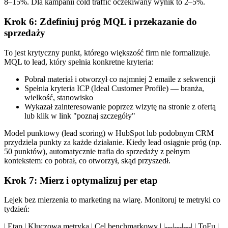
8–15%. Dla kampanii cold traffic oczekiwany wynik to 2–5%.
Krok 6: Zdefiniuj próg MQL i przekazanie do
sprzedaży
To jest krytyczny punkt, którego większość firm nie formalizuje.
MQL to lead, który spełnia konkretne kryteria:
Pobrał materiał i otworzył co najmniej 2 emaile z sekwencji
Spełnia kryteria ICP (Ideal Customer Profile) — branża,
wielkość, stanowisko
Wykazał zainteresowanie poprzez wizytę na stronie z ofertą
lub klik w link "poznaj szczegóły"
Model punktowy (lead scoring) w HubSpot lub podobnym CRM
przydziela punkty za każde działanie. Kiedy lead osiągnie próg (np.
50 punktów), automatycznie trafia do sprzedaży z pełnym
kontekstem: co pobrał, co otworzył, skąd przyszedł.
Krok 7: Mierz i optymalizuj per etap
Lejek bez mierzenia to marketing na wiarę. Monitoruj te metryki co
tydzień:
| Etap | Kluczowa metryka | Cel benchmarkowy | |---|---|---| | ToFu |