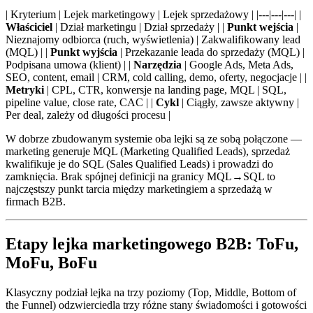
| Kryterium | Lejek marketingowy | Lejek sprzedażowy | |---|---|---| |
Właściciel
| Dział marketingu | Dział sprzedaży | |
Punkt wejścia
|
Nieznajomy odbiorca (ruch, wyświetlenia) | Zakwalifikowany lead
(MQL) | |
Punkt wyjścia
| Przekazanie leada do sprzedaży (MQL) |
Podpisana umowa (klient) | |
Narzędzia
| Google Ads, Meta Ads,
SEO, content, email | CRM, cold calling, demo, oferty, negocjacje | |
Metryki
| CPL, CTR, konwersje na landing page, MQL | SQL,
pipeline value, close rate, CAC | |
Cykl
| Ciągły, zawsze aktywny |
Per deal, zależy od długości procesu |
W dobrze zbudowanym systemie oba lejki są ze sobą połączone —
marketing generuje MQL (Marketing Qualified Leads), sprzedaż
kwalifikuje je do SQL (Sales Qualified Leads) i prowadzi do
zamknięcia. Brak spójnej definicji na granicy MQL→SQL to
najczęstszy punkt tarcia między marketingiem a sprzedażą w
firmach B2B.
Etapy lejka marketingowego B2B: ToFu,
MoFu, BoFu
Klasyczny podział lejka na trzy poziomy (Top, Middle, Bottom of
the Funnel) odzwierciedla trzy różne stany świadomości i gotowości