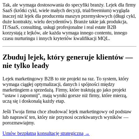
Tak, ale wymaga dostosowania do specyfiki branży. Lejek dla firmy
SaaS (krótki cykl, wiele małych decyzji, trial/freemium) wygląda
inaczej niż lejek dla producenta maszyn przemysłowych (długi cykl,
duże kontrakty, wielu decydentów). Branże takie jak produkcja,
IT/SaaS, consulting, usługi profesjonalne i real estate B2B
korzystają z lejków, ale każda wymaga innego contentu, innego
czasu nurturingu i innych kryteriów kwalifikacji MQL.
Zbuduj lejek, który generuje klientów —
nie tylko leady
Lejek marketingowy B2B to nie projekt na raz. To system, który
wymaga ciągłej optymalizacji, danych i spójności między
marketingiem a sprzedażą. Firmy, które traktują go jako projekt
"ustaw i zapomnij", mają wyniki gorsze niż firmy, które mierzą,
uczą się i doskonalą każdy etap.
Jeśli Twoja firma chce zbudować lejek marketingowy od podstaw
lub naprawić ten, który nie przynosi oczekiwanych wyników —
porozmawiajmy.
Umów bezpłatną konsultację strategiczną →