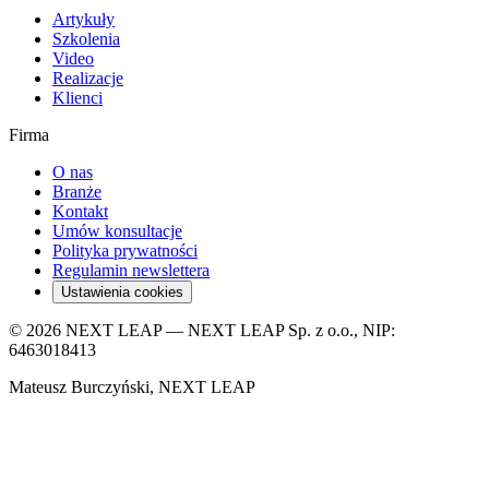
Artykuły
Szkolenia
Video
Realizacje
Klienci
Firma
O nas
Branże
Kontakt
Umów konsultacje
Polityka prywatności
Regulamin newslettera
Ustawienia cookies
© 2026 NEXT LEAP — NEXT LEAP Sp. z o.o., NIP:
6463018413
Mateusz Burczyński, NEXT LEAP