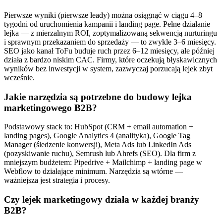
Pierwsze wyniki (pierwsze leady) można osiągnąć w ciągu 4–8
tygodni od uruchomienia kampanii i landing page. Pełne działanie
lejka — z mierzalnym ROI, zoptymalizowaną sekwencją nurturingu
i sprawnym przekazaniem do sprzedaży — to zwykle 3–6 miesięcy.
SEO jako kanał ToFu buduje ruch przez 6–12 miesięcy, ale później
działa z bardzo niskim CAC. Firmy, które oczekują błyskawicznych
wyników bez inwestycji w system, zazwyczaj porzucają lejek zbyt
wcześnie.
Jakie narzędzia są potrzebne do budowy lejka
marketingowego B2B?
Podstawowy stack to: HubSpot (CRM + email automation +
landing pages), Google Analytics 4 (analityka), Google Tag
Manager (śledzenie konwersji), Meta Ads lub LinkedIn Ads
(pozyskiwanie ruchu), Semrush lub Ahrefs (SEO). Dla firm z
mniejszym budżetem: Pipedrive + Mailchimp + landing page w
Webflow to działające minimum. Narzędzia są wtórne —
ważniejsza jest strategia i procesy.
Czy lejek marketingowy działa w każdej branży
B2B?