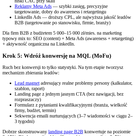
niski CAC przy skali
Reklamy Meta Ads
— szybki zasięg, precyzyjne
targetowanie, dobry do awareness i retargetingu
LinkedIn Ads — droższy CPL, ale najwyższa jakość leadów
B2B (targetowanie po stanowisku, firmie, branży)
Dla firm B2B z budżetem 5 000–15 000 zł/mies. na marketing
typowy mix to: SEO (content) + Meta Ads (awareness + retargeting)
+ aktywność organiczna na LinkedIn.
Krok 5: Wdróż konwersję na MQL (MoFu)
Ruch bez konwersji to tylko statystyki. Na tym etapie tworzysz
mechanizm zbierania leadów:
Lead magnet
adresujący realne problemy persony (kalkulator,
szablon, raport)
Landing page z jednym jasnym CTA (bez nawigacji, bez
rozpraszaczy)
Formularz z pytaniami kwalifikacyjnymi (branża, wielkość
firmy, budżet, termin)
Sekwencja emaili nurturujących (3–7 wiadomości w ciągu 2–
3 tygodni)
Dobrze skonstruowany
landing page B2B
konwertuje na poziomie