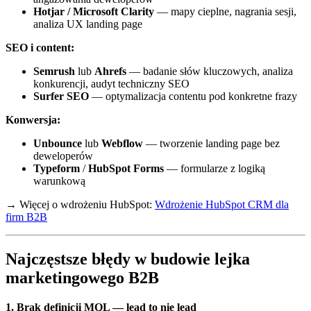
Hotjar / Microsoft Clarity
— mapy cieplne, nagrania sesji,
analiza UX landing page
SEO i content:
Semrush
lub
Ahrefs
— badanie słów kluczowych, analiza
konkurencji, audyt techniczny SEO
Surfer SEO
— optymalizacja contentu pod konkretne frazy
Konwersja:
Unbounce
lub
Webflow
— tworzenie landing page bez
deweloperów
Typeform
/
HubSpot Forms
— formularze z logiką
warunkową
→ Więcej o wdrożeniu HubSpot:
Wdrożenie HubSpot CRM dla
firm B2B
Najczęstsze błędy w budowie lejka
marketingowego B2B
1. Brak definicji MQL — lead to nie lead