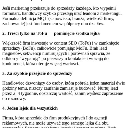
Jeśli marketing przekazuje do sprzedaży każdego, kto wypełnił
formularz, handlowcy szybko przestają ufać leadom z marketingu.
Formalna definicja MQL (stanowisko, branża, wielkość firmy,
zachowanie) jest fundamentem współpracy obu działów.
2. Treści tylko na ToFu — pominięcie środka lejka
Większość firm inwestuje w content SEO (ToFu) i w zamknięcie
sprzedaży (BoFu), całkowicie pomijając MoFu. Brak lead
magnetów, sekwencji nurturujących i porównań sprawia, że
odbiorcy "wyparują" po pierwszym kontakcie i wracają do
konkurencji, która oferuje więcej wartości.
3. Za szybkie przejście do sprzedaży
Handlowiec dzwoniący do osoby, która pobrała jeden materiał dwie
godziny temu, niszczy zaufanie zamiast je budować. Nurtuj lead
przez 2–4 tygodnie, dostarczaj wartość, zanim wyślesz zaproszenie
do rozmowy.
4. Jeden lejek dla wszystkich
Firma, która sprzedaje do firm produkcyjnych I do agencji
reklamowych, nie może używać tego samego lejka dla obu