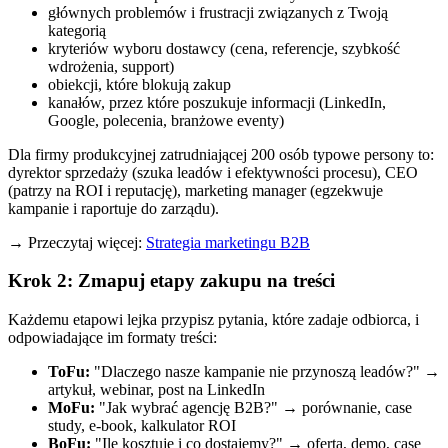
głównych problemów i frustracji związanych z Twoją
kategorią
kryteriów wyboru dostawcy (cena, referencje, szybkość
wdrożenia, support)
obiekcji, które blokują zakup
kanałów, przez które poszukuje informacji (LinkedIn,
Google, polecenia, branżowe eventy)
Dla firmy produkcyjnej zatrudniającej 200 osób typowe persony to:
dyrektor sprzedaży (szuka leadów i efektywności procesu), CEO
(patrzy na ROI i reputację), marketing manager (egzekwuje
kampanie i raportuje do zarządu).
→ Przeczytaj więcej:
Strategia marketingu B2B
Krok 2: Zmapuj etapy zakupu na treści
Każdemu etapowi lejka przypisz pytania, które zadaje odbiorca, i
odpowiadające im formaty treści:
ToFu:
"Dlaczego nasze kampanie nie przynoszą leadów?" →
artykuł, webinar, post na LinkedIn
MoFu:
"Jak wybrać agencję B2B?" → porównanie, case
study, e-book, kalkulator ROI
BoFu:
"Ile kosztuje i co dostajemy?" → oferta, demo, case