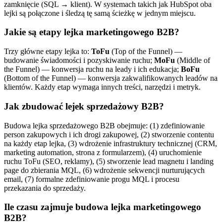
zamknięcie (SQL → klient). W systemach takich jak HubSpot oba
lejki są połączone i śledzą tę samą ścieżkę w jednym miejscu.
Jakie są etapy lejka marketingowego B2B?
Trzy główne etapy lejka to:
ToFu
(Top of the Funnel) —
budowanie świadomości i pozyskiwanie ruchu;
MoFu
(Middle of
the Funnel) — konwersja ruchu na leady i ich edukacja;
BoFu
(Bottom of the Funnel) — konwersja zakwalifikowanych leadów na
klientów. Każdy etap wymaga innych treści, narzędzi i metryk.
Jak zbudować lejek sprzedażowy B2B?
Budowa lejka sprzedażowego B2B obejmuje: (1) zdefiniowanie
person zakupowych i ich drogi zakupowej, (2) stworzenie contentu
na każdy etap lejka, (3) wdrożenie infrastruktury technicznej (CRM,
marketing automation, strona z formularzem), (4) uruchomienie
ruchu ToFu (SEO, reklamy), (5) stworzenie lead magnetu i landing
page do zbierania MQL, (6) wdrożenie sekwencji nurturujących
email, (7) formalne zdefiniowanie progu MQL i procesu
przekazania do sprzedaży.
Ile czasu zajmuje budowa lejka marketingowego
B2B?