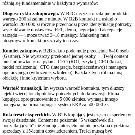
różnią się fundamentalnie w każdym z wymiarów:
Długość cyklu zakupowego.
W B2C decyzja o zakupie produktu
wartego 200 zł zajmuje minuty. W B2B kontrakt na usługi o
wartości 200 000 zł rocznie przechodzi przez identyfikację potrzeby,
wyszukiwanie dostawców, RFP, demo, negocjacje i akceptację
zarządu — i może trwać 3–18 miesięcy. Marketing musi
utrzymywać kontakt przez cały ten czas.
Komitet zakupowy.
B2B zakup podejmuje przeciętnie 6–10 osób
(Gartner). Nie wystarczy przekonać jednej osoby — Twój content
musi odpowiadać na pytania CEO (ROI, ryzyko), CFO (koszt,
model rozliczenia), CTO (integracje, bezpieczeństwo) i managera
operacyjnego (wdrożenie, szkolenia). Każda z tych ról ma inną
obiekcję i inne kryterium wyboru.
Wartość transakcji.
Im wyższa wartość kontraktu, tym dłuższy
lejek i więcej touchpointów potrzebnych do konwersji. Firma
kupująca oprogramowanie za 5 000 zł/mies. wymaga innego
podejścia niż firma kupująca system ERP za 500 000 zł.
Rola treści eksperckich.
W B2B kupujący jest często ekspertem w
swojej dziedzinie. Content na poziomie "5 wskazówek dla
początkujących" nie zbuduje autorytetu ani nie przekona dyrektora
sprzedaży z 15-letnim doświadczeniem. Treści muszą być