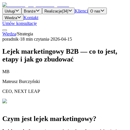
Klienci
Usługi
Branże
Realizacje
(
34
)
O nas
Kontakt
Wiedza
Umów konsultację
Wiedza
/
Strategia
poradnik
·
18
min czytania
·
2026-04-15
Lejek marketingowy B2B — co to jest,
etapy i jak go zbudować
MB
Mateusz Burczyński
CEO, NEXT LEAP
Czym jest lejek marketingowy?