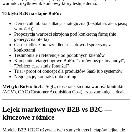
warunki; użytkownik końcowy który testuje demo.
Taktyki B2B na etapie BoFu:
Demo call lub konsultacja strategiczna (bezpłatna, ale z jasną
wartością)
Propozycja wartości skrojona pod konkretną firmę (nie
generyczna oferta)
Case studies z branży klienta — dowód społeczny z
konkretami
Testimoniale i referencje od podobnych klientów
Kampanie retargetingowe BoFu: "Umów bezpłatny audyt",
"Pobierz case study [branża]"
Trial / proof of concept dla produktów SaaS lub systemów
Negocjacje, kontrakt, onboarding
Metryki BoFu:
liczba SQL, close rate, średnia wartość kontraktu
(ACV), CAC (Customer Acquisition Cost), czas zamknięcia deala.
Lejek marketingowy B2B vs B2C —
kluczowe różnice
Modele B2B i B2C używają tych samych trzech etapów lejka, ale