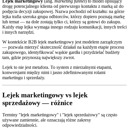
Lejek marketingowy
(ang.
marketing funnel
) to model opisujący
drogę potencjalnego klienta od pierwszego kontaktu z marką aż do
podjęcia decyzji zakupowej. Nazwa pochodzi od kształtu: na górze
lejka trafia szeroka grupa odbiorców, którzy dopiero poznają markę
lub temat — na dole zostają tylko ci, którzy są gotowi do zakupu.
Każdy etap lejka wymaga innego rodzaju komunikacji, innych treści
i innych narzędzi.
W kontekście B2B lejek marketingowy jest modelem zarządczym
— pozwala mierzyć skuteczność działań na każdym etapie procesu
zakupowego, identyfikować wąskie gardła i przydzielać budżety
tam, gdzie przynoszą największy zwrot.
Lejek to nie jest metafora. To system z mierzalnymi etapami,
konwersjami między nimi i jasno zdefiniowanymi rolami
marketingu i sprzedaży.
Lejek marketingowy vs lejek
sprzedażowy — różnice
Terminy "lejek marketingowy" i "lejek sprzedażowy" są często
używane zamiennie, ale oznaczają różne zakresy
odpowiedzialności.