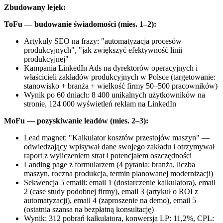
Zbudowany lejek:
ToFu — budowanie świadomości (mies. 1–2):
Artykuły SEO na frazy: "automatyzacja procesów
produkcyjnych", "jak zwiększyć efektywność linii
produkcyjnej"
Kampania LinkedIn Ads na dyrektorów operacyjnych i
właścicieli zakładów produkcyjnych w Polsce (targetowanie:
stanowisko + branża + wielkość firmy 50–500 pracowników)
Wynik po 60 dniach: 8 400 unikalnych użytkowników na
stronie, 124 000 wyświetleń reklam na LinkedIn
MoFu — pozyskiwanie leadów (mies. 2–3):
Lead magnet: "Kalkulator kosztów przestojów maszyn" —
odwiedzający wpisywał dane swojego zakładu i otrzymywał
raport z wyliczeniem strat i potencjałem oszczędności
Landing page z formularzem (4 pytania: branża, liczba
maszyn, roczna produkcja, termin planowanej modernizacji)
Sekwencja 5 emaili: email 1 (dostarczenie kalkulatora), email
2 (case study podobnej firmy), email 3 (artykuł o ROI z
automatyzacji), email 4 (zaproszenie na demo), email 5
(ostatnia szansa na bezpłatną konsultację)
Wynik: 312 pobrań kalkulatora, konwersja LP: 11,2%, CPL: