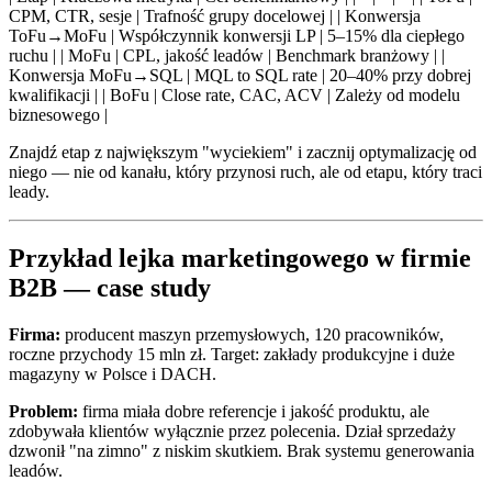
CPM, CTR, sesje | Trafność grupy docelowej | | Konwersja
ToFu→MoFu | Współczynnik konwersji LP | 5–15% dla ciepłego
ruchu | | MoFu | CPL, jakość leadów | Benchmark branżowy | |
Konwersja MoFu→SQL | MQL to SQL rate | 20–40% przy dobrej
kwalifikacji | | BoFu | Close rate, CAC, ACV | Zależy od modelu
biznesowego |
Znajdź etap z największym "wyciekiem" i zacznij optymalizację od
niego — nie od kanału, który przynosi ruch, ale od etapu, który traci
leady.
Przykład lejka marketingowego w firmie
B2B — case study
Firma:
producent maszyn przemysłowych, 120 pracowników,
roczne przychody 15 mln zł. Target: zakłady produkcyjne i duże
magazyny w Polsce i DACH.
Problem:
firma miała dobre referencje i jakość produktu, ale
zdobywała klientów wyłącznie przez polecenia. Dział sprzedaży
dzwonił "na zimno" z niskim skutkiem. Brak systemu generowania
leadów.