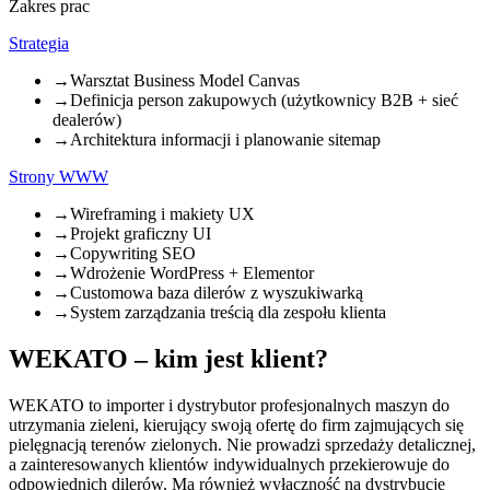
Zakres prac
Strategia
→
Warsztat Business Model Canvas
→
Definicja person zakupowych (użytkownicy B2B + sieć
dealerów)
→
Architektura informacji i planowanie sitemap
Strony WWW
→
Wireframing i makiety UX
→
Projekt graficzny UI
→
Copywriting SEO
→
Wdrożenie WordPress + Elementor
→
Customowa baza dilerów z wyszukiwarką
→
System zarządzania treścią dla zespołu klienta
WEKATO – kim jest klient?
WEKATO to importer i dystrybutor profesjonalnych maszyn do
utrzymania zieleni, kierujący swoją ofertę do firm zajmujących się
pielęgnacją terenów zielonych. Nie prowadzi sprzedaży detalicznej,
a zainteresowanych klientów indywidualnych przekierowuje do
odpowiednich dilerów. Ma również wyłączność na dystrybucję