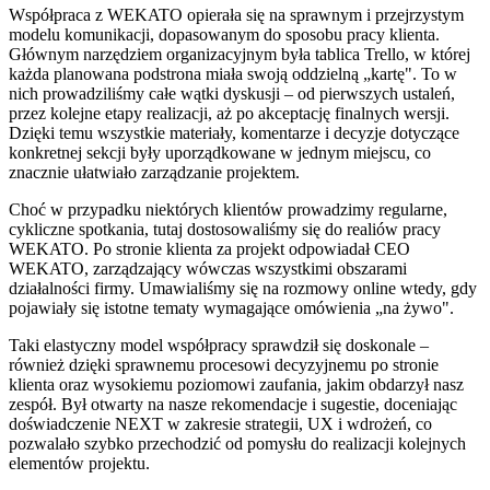
Współpraca z WEKATO opierała się na sprawnym i przejrzystym
modelu komunikacji, dopasowanym do sposobu pracy klienta.
Głównym narzędziem organizacyjnym była tablica Trello, w której
każda planowana podstrona miała swoją oddzielną „kartę". To w
nich prowadziliśmy całe wątki dyskusji – od pierwszych ustaleń,
przez kolejne etapy realizacji, aż po akceptację finalnych wersji.
Dzięki temu wszystkie materiały, komentarze i decyzje dotyczące
konkretnej sekcji były uporządkowane w jednym miejscu, co
znacznie ułatwiało zarządzanie projektem.
Choć w przypadku niektórych klientów prowadzimy regularne,
cykliczne spotkania, tutaj dostosowaliśmy się do realiów pracy
WEKATO. Po stronie klienta za projekt odpowiadał CEO
WEKATO, zarządzający wówczas wszystkimi obszarami
działalności firmy. Umawialiśmy się na rozmowy online wtedy, gdy
pojawiały się istotne tematy wymagające omówienia „na żywo".
Taki elastyczny model współpracy sprawdził się doskonale –
również dzięki sprawnemu procesowi decyzyjnemu po stronie
klienta oraz wysokiemu poziomowi zaufania, jakim obdarzył nasz
zespół. Był otwarty na nasze rekomendacje i sugestie, doceniając
doświadczenie NEXT w zakresie strategii, UX i wdrożeń, co
pozwalało szybko przechodzić od pomysłu do realizacji kolejnych
elementów projektu.