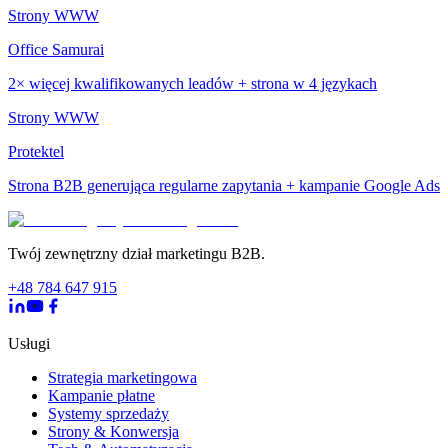
Strony WWW
Office Samurai
2× więcej kwalifikowanych leadów + strona w 4 językach
Strony WWW
Protektel
Strona B2B generująca regularne zapytania + kampanie Google Ads
Twój zewnętrzny dział marketingu B2B.
+48 784 647 915
Usługi
Strategia marketingowa
Kampanie płatne
Systemy sprzedaży
Strony & Konwersja