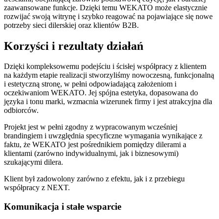
zaawansowane funkcje. Dzięki temu WEKATO może elastycznie
rozwijać swoją witrynę i szybko reagować na pojawiające się nowe
potrzeby sieci dilerskiej oraz klientów B2B.
Korzyści i rezultaty działań
Dzięki kompleksowemu podejściu i ścisłej współpracy z klientem
na każdym etapie realizacji stworzyliśmy nowoczesną, funkcjonalną
i estetyczną stronę, w pełni odpowiadającą założeniom i
oczekiwaniom WEKATO. Jej spójna estetyka, dopasowana do
języka i tonu marki, wzmacnia wizerunek firmy i jest atrakcyjna dla
odbiorców.
Projekt jest w pełni zgodny z wypracowanym wcześniej
brandingiem i uwzględnia specyficzne wymagania wynikające z
faktu, że WEKATO jest pośrednikiem pomiędzy dilerami a
klientami (zarówno indywidualnymi, jak i biznesowymi)
szukającymi dilera.
Klient był zadowolony zarówno z efektu, jak i z przebiegu
współpracy z NEXT.
Komunikacja i stałe wsparcie