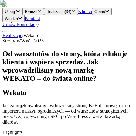
Klienci
Usługi
Branże
Realizacje
(
34
)
O nas
Kontakt
Wiedza
Umów konsultację
Realizacje
/
Wekato
Strony WWW
·
2025
Od warsztatów do strony, która edukuje
klienta i wspiera sprzedaż. Jak
wprowadziliśmy nową markę –
WEKATO – do świata online?
Wekato
Jak zaprojektowaliśmy i wdrożyliśmy stronę B2B dla nowej marki
importera maszyn ogrodniczych — od warsztatów strategicznych
przez UX, copywriting i SEO po WordPress z wyszukiwarką
dilerów.
Highlights