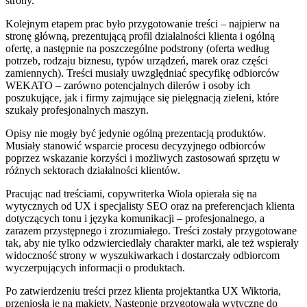
strony.
Kolejnym etapem prac było przygotowanie treści – najpierw na
stronę główną, prezentującą profil działalności klienta i ogólną
ofertę, a następnie na poszczególne podstrony (oferta według
potrzeb, rodzaju biznesu, typów urządzeń, marek oraz części
zamiennych). Treści musiały uwzględniać specyfikę odbiorców
WEKATO – zarówno potencjalnych dilerów i osoby ich
poszukujące, jak i firmy zajmujące się pielęgnacją zieleni, które
szukały profesjonalnych maszyn.
Opisy nie mogły być jedynie ogólną prezentacją produktów.
Musiały stanowić wsparcie procesu decyzyjnego odbiorców
poprzez wskazanie korzyści i możliwych zastosowań sprzętu w
różnych sektorach działalności klientów.
Pracując nad treściami, copywriterka Wiola opierała się na
wytycznych od UX i specjalisty SEO oraz na preferencjach klienta
dotyczących tonu i języka komunikacji – profesjonalnego, a
zarazem przystępnego i zrozumiałego. Treści zostały przygotowane
tak, aby nie tylko odzwierciedlały charakter marki, ale też wspierały
widoczność strony w wyszukiwarkach i dostarczały odbiorcom
wyczerpujących informacji o produktach.
Po zatwierdzeniu treści przez klienta projektantka UX Wiktoria,
przeniosła je na makiety. Następnie przygotowała wytyczne do