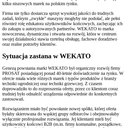
kilku niszowych marek na polskim rynku.
Firma nie tylko dostarcza sprzęt wysokiej jakości do trudnych
zadań, którym „zwykłe" maszyny mogłyby nie podołać, ale pełni
również rolę edukatora użytkowników końcowych, zachęcając ich
do zakupu u autoryzowanych partnerów. WEKATO to marka
nowoczesna, dynamiczna i otwarta na rozwój, która w centrum
swojej działalności stawia rzetelną obsługę, fachowe doradztwo
oraz realne potrzeby klientów.
Sytuacja zastana w WEKATO
Genezą powstania marki WEKATO był organiczny rozwój firmy
PROSAT posiadającej ponad 40-letnie doświadczenie na rynku. W
ofercie miała wiele różnych marek i typów produktów z branży
techniki ogrodniczej oraz techniki grzewczej. Z czasem
doprowadziło to do rozproszenia oferty, przez co klientom coraz
trudniej było odnaleźć urządzenia odpowiednie do konkretnych
zastosowań.
Rozwiązaniem miało być powołanie nowej spółki, której oferta
byłaby skierowana do wąskiej grupy odbiorców i obejmowałaby
wyłącznie profesjonalne rozwiązania. Jej klientami mieli być
użytkownicy końcowi B2B (m.in. firmy komunalne, porządkowe,