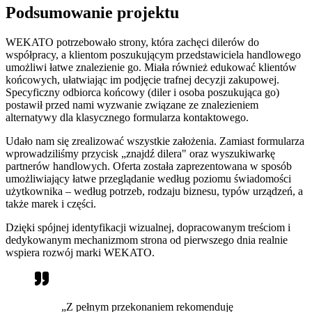
Podsumowanie projektu
WEKATO potrzebowało strony, która zachęci dilerów do
współpracy, a klientom poszukującym przedstawiciela handlowego
umożliwi łatwe znalezienie go. Miała również edukować klientów
końcowych, ułatwiając im podjęcie trafnej decyzji zakupowej.
Specyficzny odbiorca końcowy (diler i osoba poszukująca go)
postawił przed nami wyzwanie związane ze znalezieniem
alternatywy dla klasycznego formularza kontaktowego.
Udało nam się zrealizować wszystkie założenia. Zamiast formularza
wprowadziliśmy przycisk „znajdź dilera" oraz wyszukiwarkę
partnerów handlowych. Oferta została zaprezentowana w sposób
umożliwiający łatwe przeglądanie według poziomu świadomości
użytkownika – według potrzeb, rodzaju biznesu, typów urządzeń, a
także marek i części.
Dzięki spójnej identyfikacji wizualnej, dopracowanym treściom i
dedykowanym mechanizmom strona od pierwszego dnia realnie
wspiera rozwój marki WEKATO.
„Z pełnym przekonaniem rekomenduję