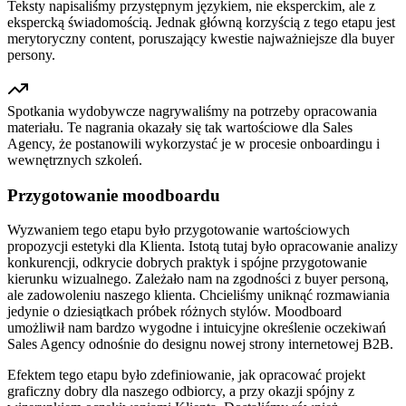
Teksty napisaliśmy przystępnym językiem, nie eksperckim, ale z
ekspercką świadomością. Jednak główną korzyścią z tego etapu jest
merytoryczny content, poruszający kwestie najważniejsze dla buyer
persony.
Spotkania wydobywcze nagrywaliśmy na potrzeby opracowania
materiału. Te nagrania okazały się tak wartościowe dla Sales
Agency, że postanowili wykorzystać je w procesie onboardingu i
wewnętrznych szkoleń.
Przygotowanie moodboardu
Wyzwaniem tego etapu było przygotowanie wartościowych
propozycji estetyki dla Klienta. Istotą tutaj było opracowanie analizy
konkurencji, odkrycie dobrych praktyk i spójne przygotowanie
kierunku wizualnego. Zależało nam na zgodności z buyer personą,
ale zadowoleniu naszego klienta. Chcieliśmy uniknąć rozmawiania
jedynie o dziesiątkach próbek różnych stylów. Moodboard
umożliwił nam bardzo wygodne i intuicyjne określenie oczekiwań
Sales Agency odnośnie do designu nowej strony internetowej B2B.
Efektem tego etapu było zdefiniowanie, jak opracować projekt
graficzny dobry dla naszego odbiorcy, a przy okazji spójny z