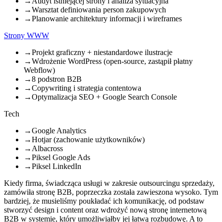
→
Audyt istniejącej strony i analiza sytuacyjna
→
Warsztat definiowania person zakupowych
→
Planowanie architektury informacji i wireframes
Strony WWW
→
Projekt graficzny + niestandardowe ilustracje
→
Wdrożenie WordPress (open-source, zastąpił płatny
Webflow)
→
8 podstron B2B
→
Copywriting i strategia contentowa
→
Optymalizacja SEO + Google Search Console
Tech
→
Google Analytics
→
Hotjar (zachowanie użytkowników)
→
Albacross
→
Piksel Google Ads
→
Piksel LinkedIn
Kiedy firma, świadcząca usługi w zakresie outsourcingu sprzedaży,
zamówiła stronę B2B, poprzeczka została zawieszona wysoko. Tym
bardziej, że musieliśmy poukładać ich komunikację, od podstaw
stworzyć design i content oraz wdrożyć nową stronę internetową
B2B w systemie, który umożliwiałby jej łatwą rozbudowę. A to