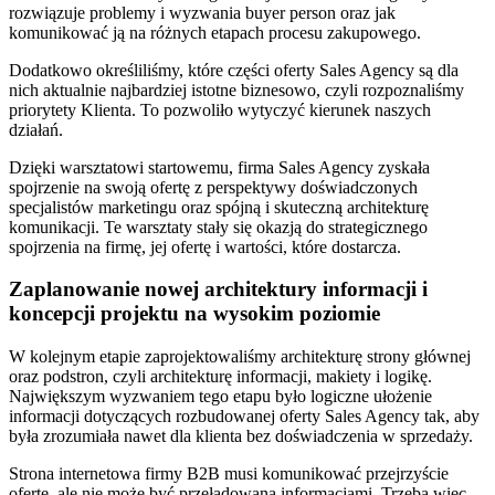
rozwiązuje problemy i wyzwania buyer person oraz jak
komunikować ją na różnych etapach procesu zakupowego.
Dodatkowo określiliśmy, które części oferty Sales Agency są dla
nich aktualnie najbardziej istotne biznesowo, czyli rozpoznaliśmy
priorytety Klienta. To pozwoliło wytyczyć kierunek naszych
działań.
Dzięki warsztatowi startowemu, firma Sales Agency zyskała
spojrzenie na swoją ofertę z perspektywy doświadczonych
specjalistów marketingu oraz spójną i skuteczną architekturę
komunikacji. Te warsztaty stały się okazją do strategicznego
spojrzenia na firmę, jej ofertę i wartości, które dostarcza.
Zaplanowanie nowej architektury informacji i
koncepcji projektu na wysokim poziomie
W kolejnym etapie zaprojektowaliśmy architekturę strony głównej
oraz podstron, czyli architekturę informacji, makiety i logikę.
Największym wyzwaniem tego etapu było logiczne ułożenie
informacji dotyczących rozbudowanej oferty Sales Agency tak, aby
była zrozumiała nawet dla klienta bez doświadczenia w sprzedaży.
Strona internetowa firmy B2B musi komunikować przejrzyście
ofertę, ale nie może być przeładowana informacjami. Trzeba więc