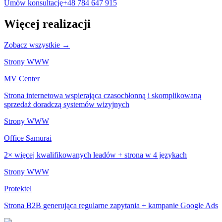
Umów konsultację
+48 784 647 915
Więcej realizacji
Zobacz wszystkie →
Strony WWW
MV Center
Strona internetowa wspierająca czasochłonną i skomplikowaną
sprzedaż doradczą systemów wizyjnych
Strony WWW
Office Samurai
2× więcej kwalifikowanych leadów + strona w 4 językach
Strony WWW
Protektel
Strona B2B generująca regularne zapytania + kampanie Google Ads