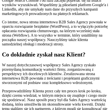
Google Search Console i od razu zaczęła pojawiać się na listach
wyników wyszukiwań. Wsparliśmy ją pikselami platform Google'a i
LinkedIn, aby nie umykały nam dane do przyszłych kampanii
marketingowych prowadzonych na płatnych reklamach.
Co istotne, nowa strona internetowa B2B Sales Agency powstała w
oparciu rozwiązanie bezpłatne (WordPress), a to wyłączyło potrzebę
opłacania rozwiązania chmurowego, na którym wcześniej stała
strona (Webflow). A to wszystko w terminie, który ustaliliśmy na
początku naszej współpracy. Nauczyliśmy także klienta
samodzielnej obsługi i moderacji strony.
Co dokładnie zyskał nasz Klient?
W naszej dotychczasowej współpracy Sales Agency zyskało
przemyślaną komunikację wartości firmy, zorganizowaną z
perspektywy ich docelowych klientów. Zrealizowana strona
internetowa B2B powstała z treściami i projektami graficznymi
stworzonymi od podstaw oraz kompleksowo wdrożonymi.
Przeprowadziliśmy Klienta przez cały ten proces krok po kroku,
dzięki czemu wiedział, w którym miejscu się znajduje i czego może
się spodziewać. Nasz sposób pracy był dla Sales Agency wartością
dodaną, która umożliwiła im skonsultowanie wielu kwestii. Dzięki
temu staliśmy się ich partnerem, z którym mogli się konsultować nie