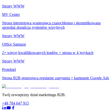
Strony WWW
MV Center
Strona internetowa wspierająca czasochłonną i skomplikowaną
sprzedaż doradczą systemów wizyjnych
Strony WWW
Office Samurai
2× więcej kwalifikowanych leadów + strona w 4 językach
Strony WWW
Protektel
Strona B2B generująca regularne zapytania + kampanie Google Ads
Twój zewnętrzny dział marketingu B2B.
+48 784 647 915